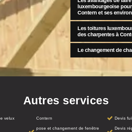
Les avantages de faire 
luxembourgeoise pour 
Contern et ses enviro
Les toitures luxembour
des charpentes à Cont
Le changement de char
Autres services
e velux
Contern
Devis fu
pose et changement de fenêtre
Devis ré