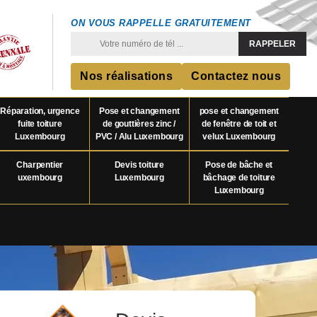
ON VOUS RAPPELLE GRATUITEMENT
Nos réalisations
Contactez nous
Réparation, urgence
Pose et changement
pose et changement
fuite toiture
de gouttières zinc /
de fenêtre de toit et
Luxembourg
PVC / Alu Luxembourg
velux Luxembourg
Charpentier
Devis toiture
Pose de bâche et
uxembourg
Luxembourg
bâchage de toiture
Luxembourg