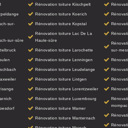
l
Rénovation toiture Kiischpelt
Rénovati
Erpeldange
Rénovation toiture Koerich
Rénovati
sch-sur-
Rénovation toiture Kopstal
Rénovati
Rénovation toiture Lac De La
Rénovat
sch-sur-sûre
Haute-sûre
Rénovati
ttelbruck
Rénovation toiture Larochette
sur-mes
eulen
Rénovation toiture Lenningen
Rénovati
ischbach
Rénovation toiture Leudelange
Rénovati
laxweiler
Rénovation toiture Lintgen
Rénovati
risange
Rénovation toiture Lorentzweiler
Rénovati
arnich
Rénovation toiture Luxembourg
Rénovati
mompac
Goesdorf
Rénovation toiture Mamer
Rénovati
Rénovation toiture Manternach
Rénovati
Rénovation toiture Mersch