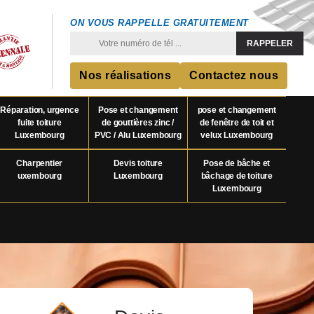
ON VOUS RAPPELLE GRATUITEMENT
Nos réalisations
Contactez nous
Réparation, urgence
Pose et changement
pose et changement
fuite toiture
de gouttières zinc /
de fenêtre de toit et
Luxembourg
PVC / Alu Luxembourg
velux Luxembourg
Charpentier
Devis toiture
Pose de bâche et
uxembourg
Luxembourg
bâchage de toiture
Luxembourg