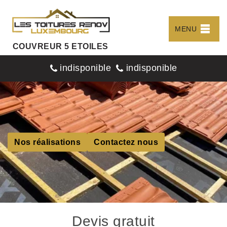
MENU
COUVREUR 5 ETOILES
indisponible
indisponible
Nos réalisations
Contactez nous
Devis gratuit