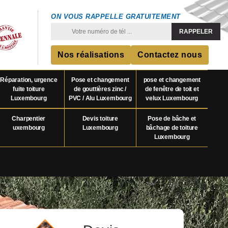
ON VOUS RAPPELLE GRATUITEMENT
Nos réalisations
Contactez nous
Réparation, urgence
Pose et changement
pose et changement
fuite toiture
de gouttières zinc /
de fenêtre de toit et
Luxembourg
PVC / Alu Luxembourg
velux Luxembourg
Charpentier
Devis toiture
Pose de bâche et
uxembourg
Luxembourg
bâchage de toiture
Luxembourg