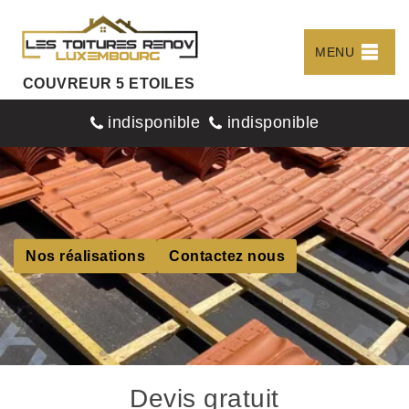
MENU
COUVREUR 5 ETOILES
indisponible
indisponible
Nos réalisations
Contactez nous
Devis gratuit