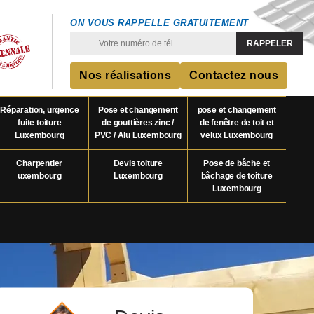
ON VOUS RAPPELLE GRATUITEMENT
Nos réalisations
Contactez nous
Réparation, urgence
Pose et changement
pose et changement
fuite toiture
de gouttières zinc /
de fenêtre de toit et
Luxembourg
PVC / Alu Luxembourg
velux Luxembourg
Charpentier
Devis toiture
Pose de bâche et
uxembourg
Luxembourg
bâchage de toiture
Luxembourg