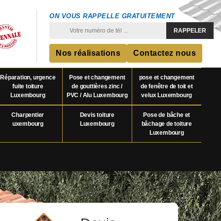
ON VOUS RAPPELLE GRATUITEMENT
Nos réalisations
Contactez nous
Réparation, urgence
Pose et changement
pose et changement
fuite toiture
de gouttières zinc /
de fenêtre de toit et
Luxembourg
PVC / Alu Luxembourg
velux Luxembourg
Charpentier
Devis toiture
Pose de bâche et
uxembourg
Luxembourg
bâchage de toiture
Luxembourg