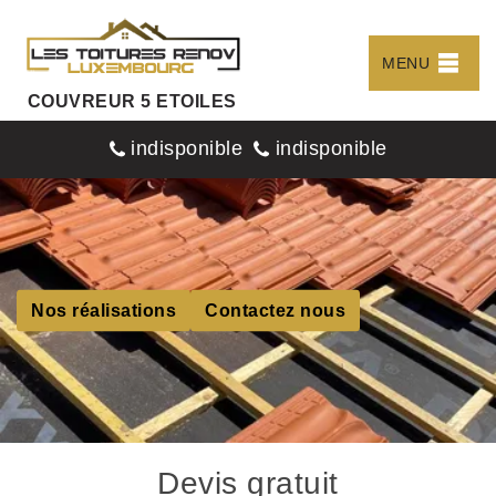
MENU
COUVREUR 5 ETOILES
indisponible
indisponible
Nos réalisations
Contactez nous
Devis gratuit