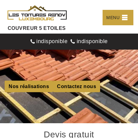
MENU
COUVREUR 5 ETOILES
indisponible
indisponible
Nos réalisations
Contactez nous
Devis gratuit