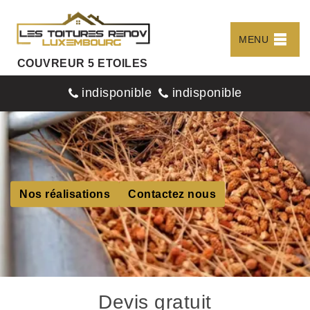
MENU
COUVREUR 5 ETOILES
indisponible
indisponible
Nos réalisations
Contactez nous
Devis gratuit