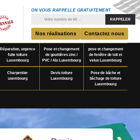
ON VOUS RAPPELLE GRATUITEMENT
Nos réalisations
Contactez nous
Réparation, urgence
Pose et changement
pose et changement
fuite toiture
de gouttières zinc /
de fenêtre de toit et
Luxembourg
PVC / Alu Luxembourg
velux Luxembourg
Charpentier
Devis toiture
Pose de bâche et
uxembourg
Luxembourg
bâchage de toiture
Luxembourg