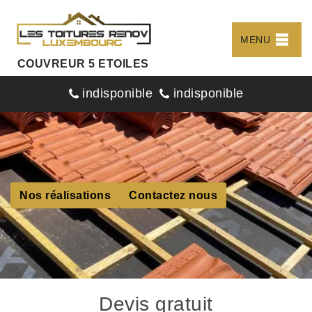
MENU
COUVREUR 5 ETOILES
indisponible
indisponible
Nos réalisations
Contactez nous
Devis gratuit