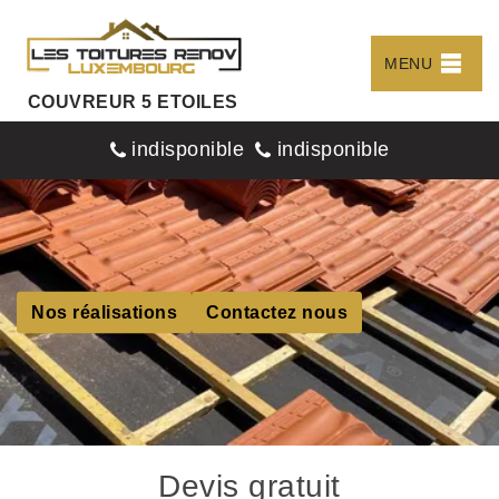
MENU
COUVREUR 5 ETOILES
indisponible
indisponible
Nos réalisations
Contactez nous
Devis gratuit