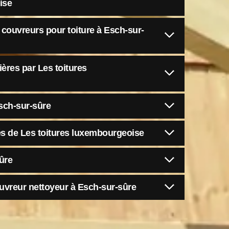
ise
 couvreurs pour toiture à Esch-sur-
ières par Les toitures
sch-sur-sûre
tés de Les toitures luxembourgeoise
ûre
uvreur nettoyeur à Esch-sur-sûre