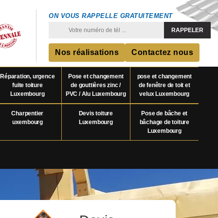
ON VOUS RAPPELLE GRATUITEMENT
Nos réalisations
Contactez nous
Réparation, urgence
Pose et changement
pose et changement
fuite toiture
de gouttières zinc /
de fenêtre de toit et
Luxembourg
PVC / Alu Luxembourg
velux Luxembourg
Charpentier
Devis toiture
Pose de bâche et
uxembourg
Luxembourg
bâchage de toiture
Luxembourg