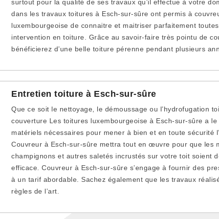
surtout pour la qualité de ses travaux qu’il effectue à votre d
dans les travaux toitures à Esch-sur-sûre ont permis à couvreu
luxembourgeoise de connaitre et maitriser parfaitement toute
intervention en toiture. Grâce au savoir-faire très pointu de c
bénéficierez d’une belle toiture pérenne pendant plusieurs an
Entretien toiture à Esch-sur-sûre
Que ce soit le nettoyage, le démoussage ou l’hydrofugation toit
couverture Les toitures luxembourgeoise à Esch-sur-sûre a le s
matériels nécessaires pour mener à bien et en toute sécurité l’e
Couvreur à Esch-sur-sûre mettra tout en œuvre pour que les 
champignons et autres saletés incrustés sur votre toit soient 
efficace. Couvreur à Esch-sur-sûre s’engage à fournir des pres
à un tarif abordable. Sachez également que les travaux réalis
règles de l’art.