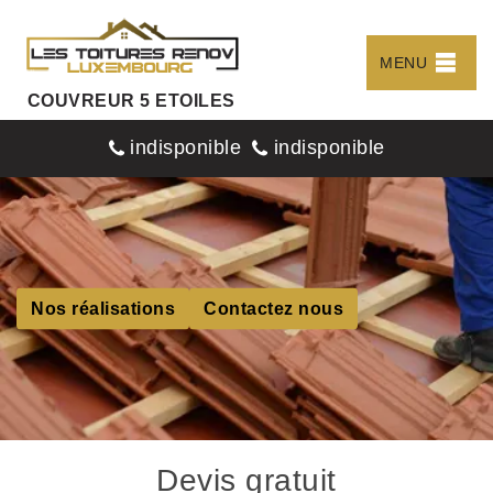
MENU
COUVREUR 5 ETOILES
indisponible
indisponible
Nos réalisations
Contactez nous
Devis gratuit