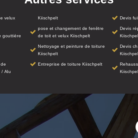
e velux
Kiischpelt
Devis fui
pose et changement de fenêtre
Devis ré
 gouttière
de toit et velux Kiischpelt
Kiischpel
Nettoyage et peinture de toiture
Devis ch
Kiischpelt
Kiischpel
 de
Entreprise de toiture Kiischpelt
Rehauss
 / Alu
Kiischpel