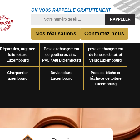
ON VOUS RAPPELLE GRATUITEMENT
Nos réalisations
Contactez nous
Réparation, urgence
Pose et changement
pose et changement
fuite toiture
de gouttières zinc /
de fenêtre de toit et
Luxembourg
PVC / Alu Luxembourg
velux Luxembourg
Charpentier
Devis toiture
Pose de bâche et
uxembourg
Luxembourg
bâchage de toiture
Luxembourg