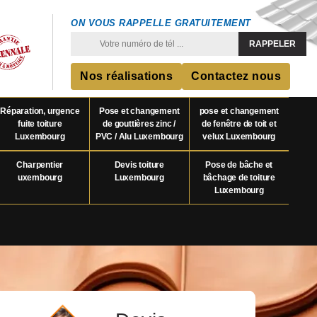
ON VOUS RAPPELLE GRATUITEMENT
Nos réalisations
Contactez nous
Réparation, urgence
Pose et changement
pose et changement
fuite toiture
de gouttières zinc /
de fenêtre de toit et
Luxembourg
PVC / Alu Luxembourg
velux Luxembourg
Charpentier
Devis toiture
Pose de bâche et
uxembourg
Luxembourg
bâchage de toiture
Luxembourg