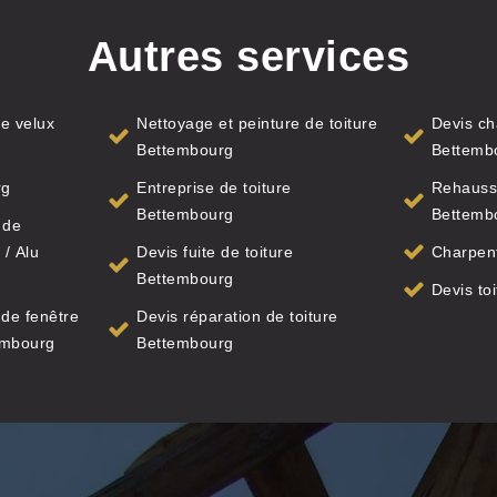
Autres services
e velux
Nettoyage et peinture de toiture
Devis ch
Bettembourg
Bettemb
rg
Entreprise de toiture
Rehauss
Bettembourg
Bettemb
 de
 / Alu
Devis fuite de toiture
Charpen
Bettembourg
Devis to
de fenêtre
Devis réparation de toiture
tembourg
Bettembourg