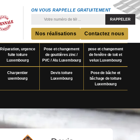
ON VOUS RAPPELLE GRATUITEMENT
Nos réalisations
Contactez nous
Réparation, urgence
Pose et changement
pose et changement
fuite toiture
de gouttières zinc /
de fenêtre de toit et
Luxembourg
PVC / Alu Luxembourg
velux Luxembourg
Charpentier
Devis toiture
Pose de bâche et
uxembourg
Luxembourg
bâchage de toiture
Luxembourg