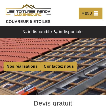
MENU
COUVREUR 5 ETOILES
indisponible
indisponible
Nos réalisations
Contactez nous
Devis gratuit