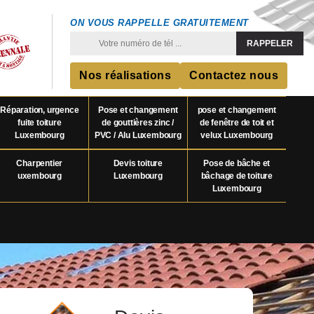
ON VOUS RAPPELLE GRATUITEMENT
Nos réalisations
Contactez nous
Réparation, urgence
Pose et changement
pose et changement
fuite toiture
de gouttières zinc /
de fenêtre de toit et
Luxembourg
PVC / Alu Luxembourg
velux Luxembourg
Charpentier
Devis toiture
Pose de bâche et
uxembourg
Luxembourg
bâchage de toiture
Luxembourg