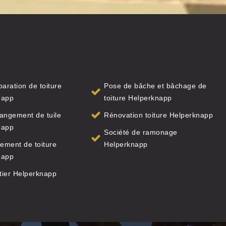
paration de toiture
Pose de bâche et bâchage de
napp
toiture Helperknapp
angement de tuile
Rénovation toiture Helperknapp
napp
Société de ramonage
ement de toiture
Helperknapp
napp
tier Helperknapp