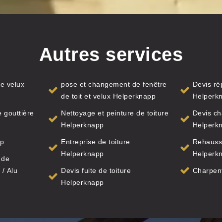
Autres services
e velux
pose et changement de fenêtre
Devis ré
de toit et velux Helperknapp
Helperk
 gouttière
Nettoyage et peinture de toiture
Devis ch
Helperknapp
Helperk
pp
Entreprise de toiture
Rehauss
Helperknapp
Helperk
 de
 / Alu
Devis fuite de toiture
Charpen
Helperknapp