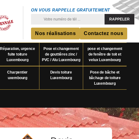
ON VOUS RAPPELLE GRATUITEMENT
Nos réalisations
Contactez nous
Réparation, urgence
Pose et changement
pose et changement
fuite toiture
de gouttières zinc /
de fenêtre de toit et
Luxembourg
PVC / Alu Luxembourg
velux Luxembourg
Charpentier
Devis toiture
Pose de bâche et
uxembourg
Luxembourg
bâchage de toiture
Luxembourg