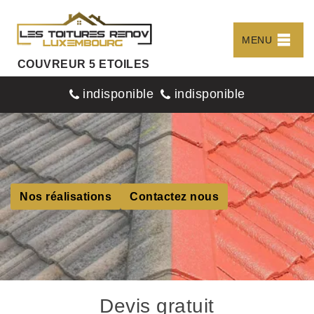
MENU
COUVREUR 5 ETOILES
indisponible
indisponible
Nos réalisations
Contactez nous
Devis gratuit