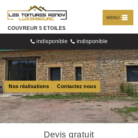
MENU
COUVREUR 5 ETOILES
indisponible
indisponible
Nos réalisations
Contactez nous
Devis gratuit