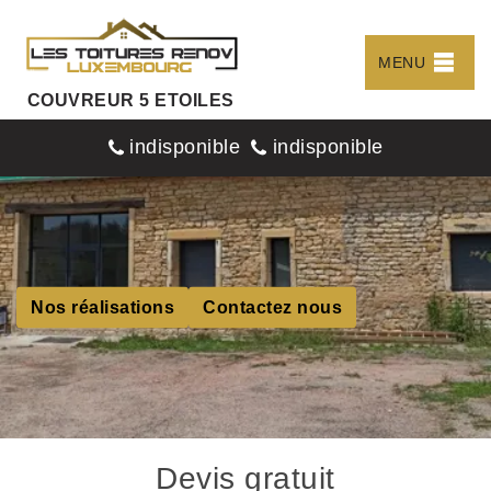
MENU
COUVREUR 5 ETOILES
indisponible
indisponible
Nos réalisations
Contactez nous
Devis gratuit