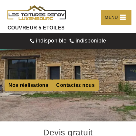
MENU
COUVREUR 5 ETOILES
indisponible
indisponible
Nos réalisations
Contactez nous
Devis gratuit