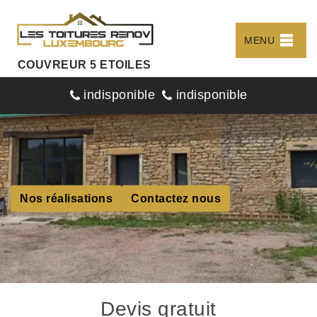
MENU
COUVREUR 5 ETOILES
indisponible
indisponible
Nos réalisations
Contactez nous
Devis gratuit