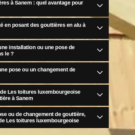
res à Sanem : quel avantage pour
é en posant des gouttières en alu à
une installation ou une pose de
s le ?
r une pose ou un changement de
e de Les toitures luxembourgeoise
tière à Sanem
ose ou de changement de gouttière,
e de Les toitures luxembourgeoise