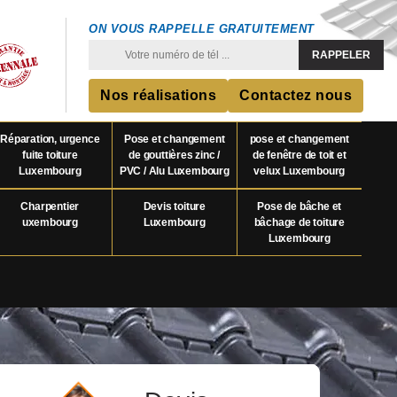
ON VOUS RAPPELLE GRATUITEMENT
Nos réalisations
Contactez nous
Réparation, urgence
Pose et changement
pose et changement
fuite toiture
de gouttières zinc /
de fenêtre de toit et
Luxembourg
PVC / Alu Luxembourg
velux Luxembourg
Charpentier
Devis toiture
Pose de bâche et
uxembourg
Luxembourg
bâchage de toiture
Luxembourg