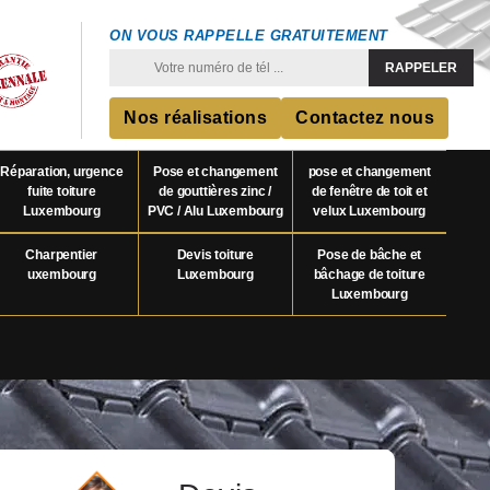
ON VOUS RAPPELLE GRATUITEMENT
Nos réalisations
Contactez nous
Réparation, urgence
Pose et changement
pose et changement
fuite toiture
de gouttières zinc /
de fenêtre de toit et
Luxembourg
PVC / Alu Luxembourg
velux Luxembourg
Charpentier
Devis toiture
Pose de bâche et
uxembourg
Luxembourg
bâchage de toiture
Luxembourg