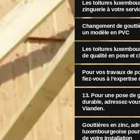
Les toitures luxembour
zinguerie à votre serv
Changement de gouttiè
un modèle en PVC
Les toitures luxembour
de qualité en pose et 
Pour vos travaux de p
fiez-vous à l’expertis
13. Pour une pose de 
durable, adressez-vou
Vianden.
Gouttières en zinc, ad
luxembourgeoise pour
de votre installation