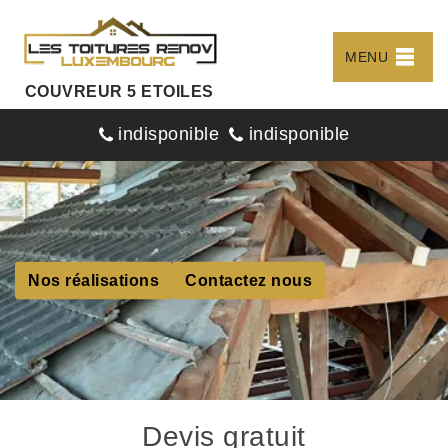
MENU
COUVREUR 5 ETOILES
indisponible
indisponible
Nos réalisations
Contactez nous
Devis gratuit