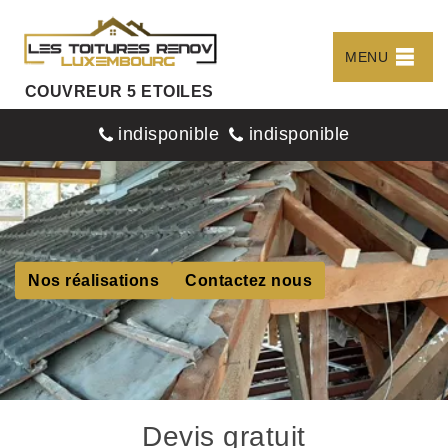
MENU
COUVREUR 5 ETOILES
indisponible
indisponible
Nos réalisations
Contactez nous
Devis gratuit