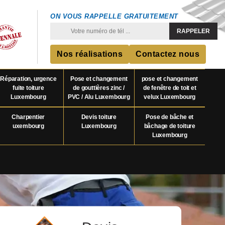
ON VOUS RAPPELLE GRATUITEMENT
Nos réalisations
Contactez nous
Réparation, urgence
Pose et changement
pose et changement
fuite toiture
de gouttières zinc /
de fenêtre de toit et
Luxembourg
PVC / Alu Luxembourg
velux Luxembourg
Charpentier
Devis toiture
Pose de bâche et
uxembourg
Luxembourg
bâchage de toiture
Luxembourg