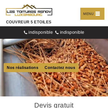
MENU
COUVREUR 5 ETOILES
indisponible
indisponible
Nos réalisations
Contactez nous
Devis gratuit