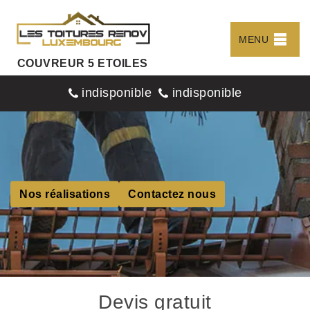
MENU
COUVREUR 5 ETOILES
indisponible
indisponible
Nos réalisations
Contactez nous
Devis gratuit