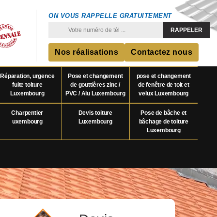
ON VOUS RAPPELLE GRATUITEMENT
Nos réalisations
Contactez nous
Réparation, urgence
Pose et changement
pose et changement
fuite toiture
de gouttières zinc /
de fenêtre de toit et
Luxembourg
PVC / Alu Luxembourg
velux Luxembourg
Charpentier
Devis toiture
Pose de bâche et
uxembourg
Luxembourg
bâchage de toiture
Luxembourg