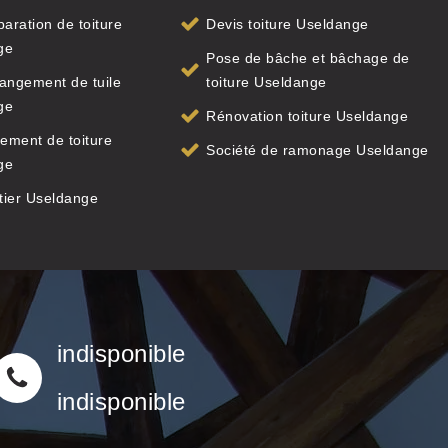
paration de toiture
Devis toiture Useldange
ge
Pose de bâche et bâchage de
angement de tuile
toiture Useldange
ge
Rénovation toiture Useldange
ement de toiture
Société de ramonage Useldange
ge
tier Useldange
indisponible
indisponible