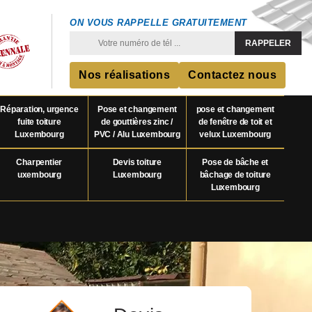
ON VOUS RAPPELLE GRATUITEMENT
Nos réalisations
Contactez nous
Réparation, urgence
Pose et changement
pose et changement
fuite toiture
de gouttières zinc /
de fenêtre de toit et
Luxembourg
PVC / Alu Luxembourg
velux Luxembourg
Charpentier
Devis toiture
Pose de bâche et
uxembourg
Luxembourg
bâchage de toiture
Luxembourg