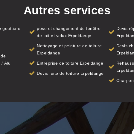
Autres services
 gouttière
pose et changement de fenêtre
Devis ré
de toit et velux Erpeldange
Erpelda
e
Nettoyage et peinture de toiture
Devis ch
Erpeldange
Erpelda
 de
 / Alu
Entreprise de toiture Erpeldange
Rehauss
Erpelda
Devis fuite de toiture Erpeldange
Charpen