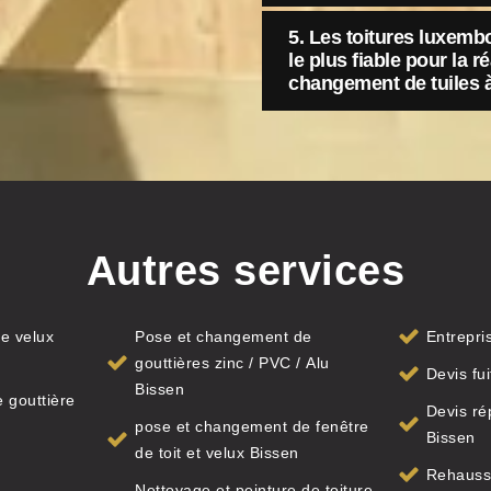
5. Les toitures luxemb
le plus fiable pour la r
changement de tuiles 
Autres services
e velux
Pose et changement de
Entrepri
gouttières zinc / PVC / Alu
Devis fui
Bissen
 gouttière
Devis ré
pose et changement de fenêtre
Bissen
de toit et velux Bissen
Rehausse
Nettoyage et peinture de toiture