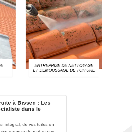
DE
ENTREPRISE DE NETTOYAGE
ZIN
ET DÉMOUSSAGE DE TOITURE
uite à Bissen : Les
cialiste dans le
i intégral, de vos tuiles en
eoise propose de mettre son