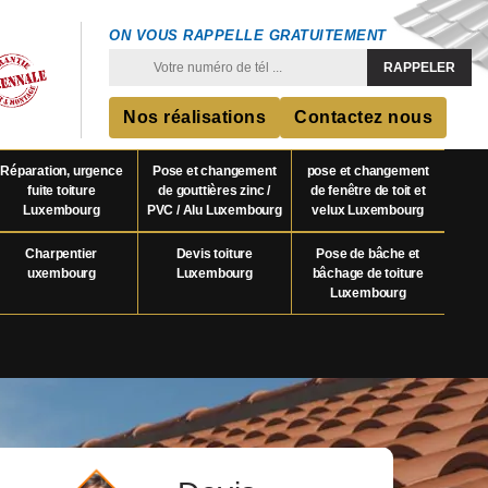
ON VOUS RAPPELLE GRATUITEMENT
Nos réalisations
Contactez nous
Réparation, urgence
Pose et changement
pose et changement
fuite toiture
de gouttières zinc /
de fenêtre de toit et
Luxembourg
PVC / Alu Luxembourg
velux Luxembourg
Charpentier
Devis toiture
Pose de bâche et
uxembourg
Luxembourg
bâchage de toiture
Luxembourg