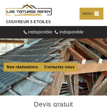
MENU
COUVREUR 5 ETOILES
indisponible
indisponible
Nos réalisations
Contactez nous
Devis gratuit