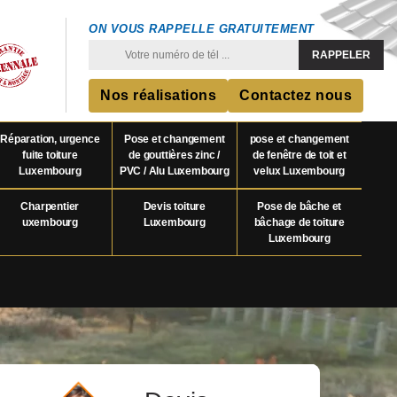
ON VOUS RAPPELLE GRATUITEMENT
Nos réalisations
Contactez nous
Réparation, urgence
Pose et changement
pose et changement
fuite toiture
de gouttières zinc /
de fenêtre de toit et
Luxembourg
PVC / Alu Luxembourg
velux Luxembourg
Charpentier
Devis toiture
Pose de bâche et
uxembourg
Luxembourg
bâchage de toiture
Luxembourg