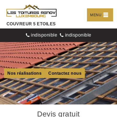
MENU
COUVREUR 5 ETOILES
indisponible
indisponible
Nos réalisations
Contactez nous
Devis gratuit