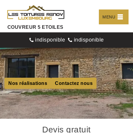
MENU
COUVREUR 5 ETOILES
indisponible
indisponible
Nos réalisations
Contactez nous
Devis gratuit