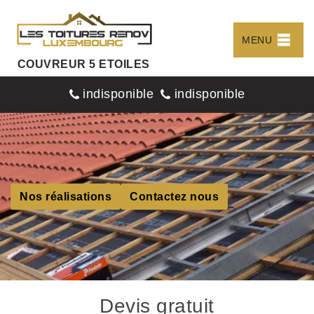
MENU
COUVREUR 5 ETOILES
indisponible
indisponible
Nos réalisations
Contactez nous
Devis gratuit