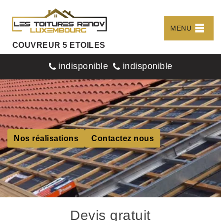
MENU
COUVREUR 5 ETOILES
indisponible
indisponible
Nos réalisations
Contactez nous
Devis gratuit