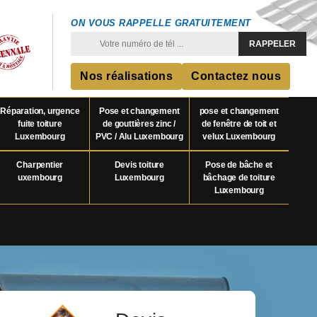
ON VOUS RAPPELLE GRATUITEMENT
Nos réalisations
Contactez nous
Réparation, urgence
Pose et changement
pose et changement
fuite toiture
de gouttières zinc /
de fenêtre de toit et
Luxembourg
PVC / Alu Luxembourg
velux Luxembourg
Charpentier
Devis toiture
Pose de bâche et
uxembourg
Luxembourg
bâchage de toiture
Luxembourg