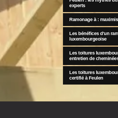
Feulen : les mythes d
experts
Ramonage à : maximisez
Les bénéfices d'un ra
luxembourgeoise
Les toitures luxembour
entretien de cheminée
Les toitures luxembou
certifié à Feulen