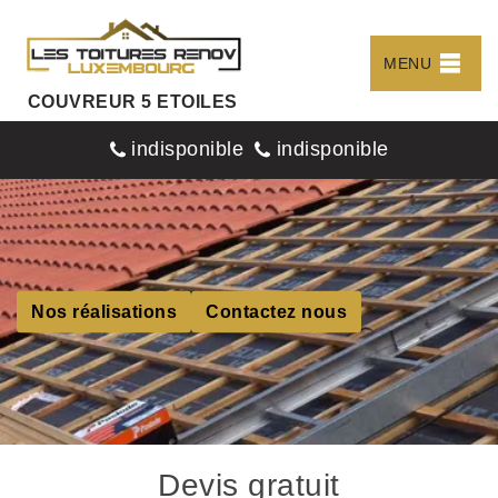
MENU
COUVREUR 5 ETOILES
indisponible
indisponible
Nos réalisations
Contactez nous
Devis gratuit