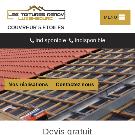
MENU
COUVREUR 5 ETOILES
indisponible
indisponible
Nos réalisations
Contactez nous
Devis gratuit