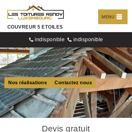
MENU
COUVREUR 5 ETOILES
indisponible
indisponible
Nos réalisations
Contactez nous
Devis gratuit