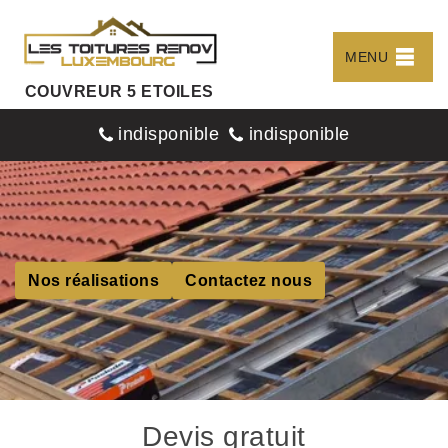
MENU
COUVREUR 5 ETOILES
indisponible
indisponible
Nos réalisations
Contactez nous
Devis gratuit