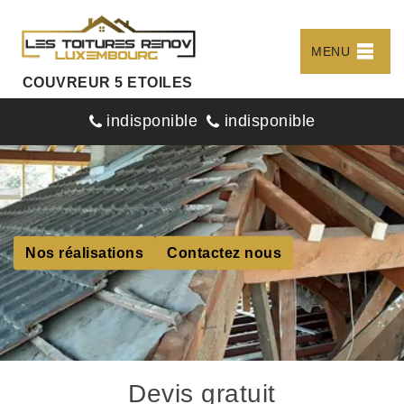
MENU
COUVREUR 5 ETOILES
indisponible
indisponible
Nos réalisations
Contactez nous
Devis gratuit