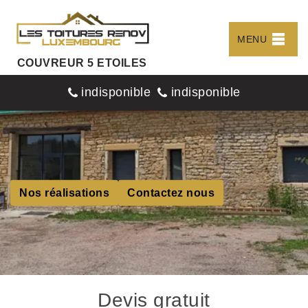
MENU
COUVREUR 5 ETOILES
indisponible
indisponible
Nos réalisations
Contactez nous
Devis gratuit